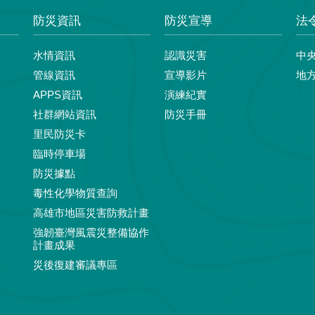
防災資訊
防災宣導
法
水情資訊
認識災害
中
管線資訊
宣導影片
地
APPS資訊
演練紀實
社群網站資訊
防災手冊
里民防災卡
臨時停車場
防災據點
毒性化學物質查詢
高雄市地區災害防救計畫
強韌臺灣風震災整備協作
計畫成果
災後復建審議專區