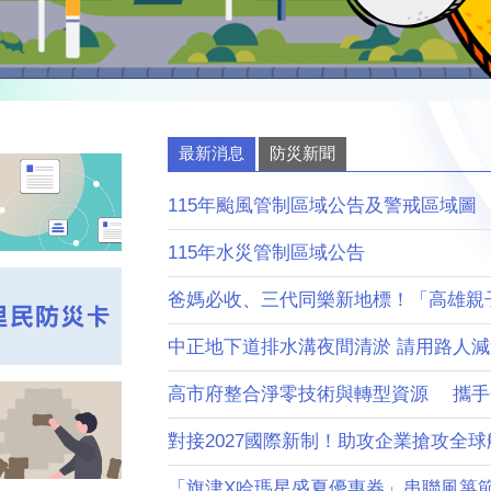
最新消息
防災新聞
115年颱風管制區域公告及警戒區域圖
115年水災管制區域公告
爸媽必收、三代同樂新地標！「高雄親子遊
中正地下道排水溝夜間清淤 請用路人
高市府整合淨零技術與轉型資源 攜手企業
對接2027國際新制！助攻企業搶攻全球航太
「旗津X哈瑪星盛夏優惠券」串聯風箏節 首