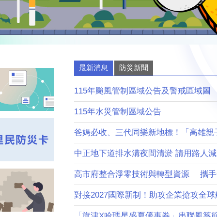
最新消息
防災新聞
115年颱風管制區域公告及警戒區域圖
115年水災管制區域公告
爸媽必收、三代同樂新地標！「高雄親子遊
中正地下道排水溝夜間清淤 請用路人
高市府整合淨零技術與轉型資源 攜手企業
對接2027國際新制！助攻企業搶攻全球航太
「旗津X哈瑪星盛夏優惠券」串聯風箏節 首