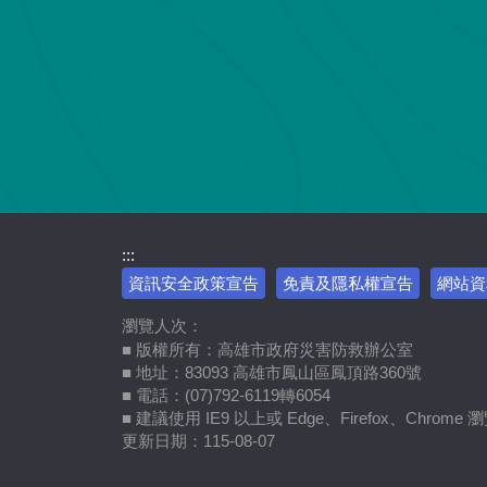
:::
資訊安全政策宣告
免責及隱私權宣告
網站資
瀏覽人次：
■ 版權所有：高雄市政府災害防救辦公室
■ 地址：83093 高雄市鳳山區鳳頂路360號
■ 電話：(07)792-6119轉6054
■ 建議使用 IE9 以上或 Edge、Firefox、Chrome
更新日期：
115-08-07