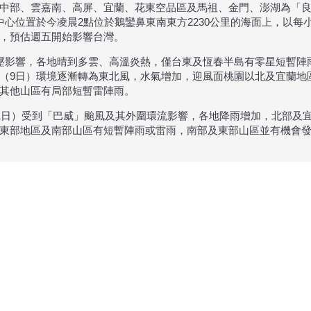
中部、雲嘉南、高屏、宜蘭、花東空品區及馬祖、金門、澎湖為「
中心位置於今凌晨2點位於鵝鑾鼻東南東方2230公里的海面上，以每
，預估週五開始影響台灣。
壓影響，各地晴到多雲、高溫炎熱，僅台東及恆春半島有零星短暫陣
（9日）環境逐漸轉為東北風，水氣增加，迎風面桃園以北及宜蘭地
其他山區有局部短暫雷陣雨。
11日）受到「巴威」颱風及其外圍環流影響，各地降雨增加，北部及
東部地區及南部山區有短暫陣雨或雷雨，南部及東部山區並有機會